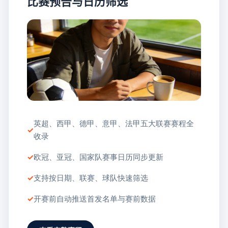
比赛预告与日历筛选
英超、西甲、德甲、意甲、法甲五大联赛赛程全
收录
欧冠、亚冠、国家队赛事日历同步更新
支持按日期、联赛、球队快速筛选
开赛前自动推送首发名单与赛前数据