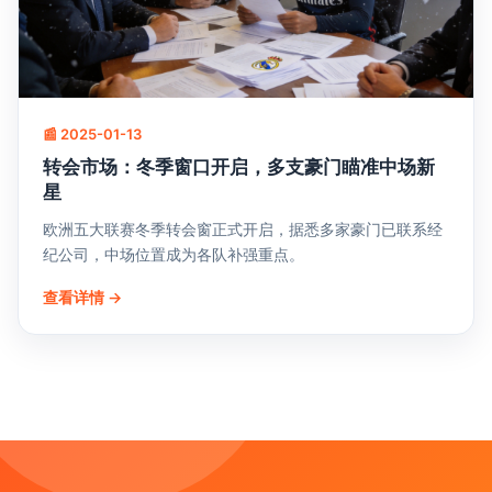
📰 2025-01-13
转会市场：冬季窗口开启，多支豪门瞄准中场新
星
欧洲五大联赛冬季转会窗正式开启，据悉多家豪门已联系经
纪公司，中场位置成为各队补强重点。
查看详情 →