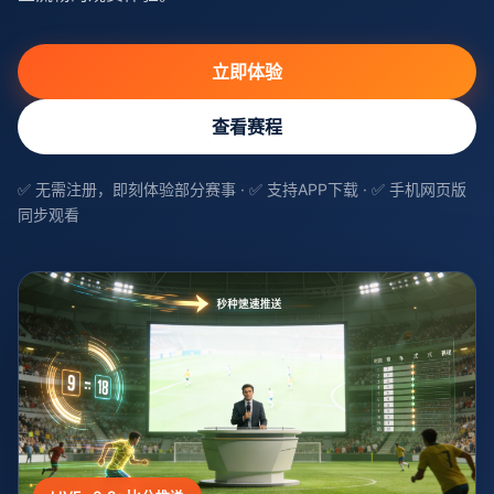
立即体验
查看赛程
✅ 无需注册，即刻体验部分赛事 · ✅ 支持APP下载 · ✅ 手机网页版
同步观看