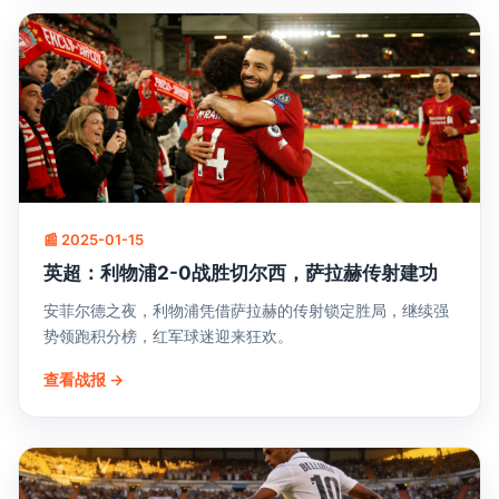
📰 2025-01-15
英超：利物浦2-0战胜切尔西，萨拉赫传射建功
安菲尔德之夜，利物浦凭借萨拉赫的传射锁定胜局，继续强
势领跑积分榜，红军球迷迎来狂欢。
查看战报 →