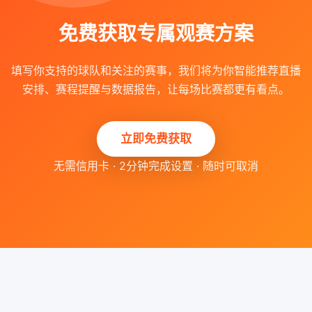
免费获取专属观赛方案
填写你支持的球队和关注的赛事，我们将为你智能推荐直播
安排、赛程提醒与数据报告，让每场比赛都更有看点。
立即免费获取
无需信用卡 · 2分钟完成设置 · 随时可取消