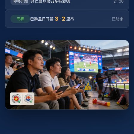
即将开始
拜仁慕尼黑
vs
多特蒙德
21:00
3
2
完赛
巴黎圣日耳曼
:
里昂
已结束