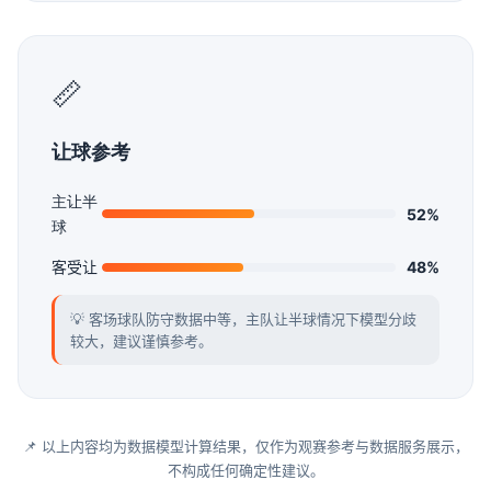
📏
让球参考
主让半
52%
球
客受让
48%
💡 客场球队防守数据中等，主队让半球情况下模型分歧
较大，建议谨慎参考。
📌 以上内容均为数据模型计算结果，仅作为观赛参考与数据服务展示，
不构成任何确定性建议。