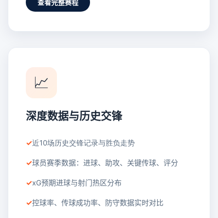
查看完整赛程
📈
深度数据与历史交锋
近10场历史交锋记录与胜负走势
球员赛季数据：进球、助攻、关键传球、评分
xG预期进球与射门热区分布
控球率、传球成功率、防守数据实时对比