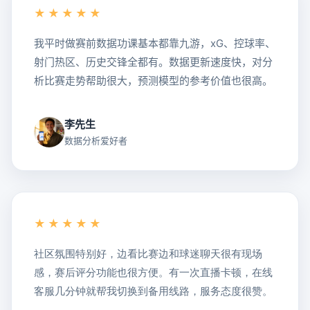
★★★★★
我平时做赛前数据功课基本都靠九游，xG、控球率、
射门热区、历史交锋全都有。数据更新速度快，对分
析比赛走势帮助很大，预测模型的参考价值也很高。
李先生
数据分析爱好者
★★★★★
社区氛围特别好，边看比赛边和球迷聊天很有现场
感，赛后评分功能也很方便。有一次直播卡顿，在线
客服几分钟就帮我切换到备用线路，服务态度很赞。