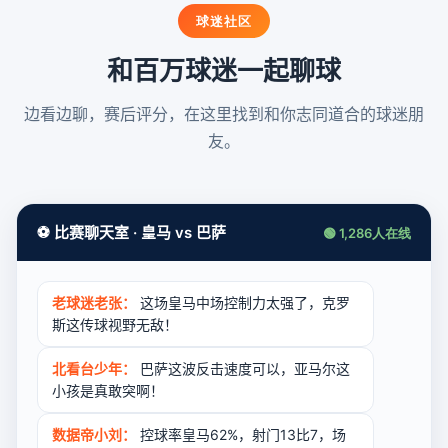
球迷社区
和百万球迷一起聊球
边看边聊，赛后评分，在这里找到和你志同道合的球迷朋
友。
⚽ 比赛聊天室 · 皇马 vs 巴萨
🟢 1,286人在线
老球迷老张：
这场皇马中场控制力太强了，克罗
斯这传球视野无敌！
北看台少年：
巴萨这波反击速度可以，亚马尔这
小孩是真敢突啊！
数据帝小刘：
控球率皇马62%，射门13比7，场