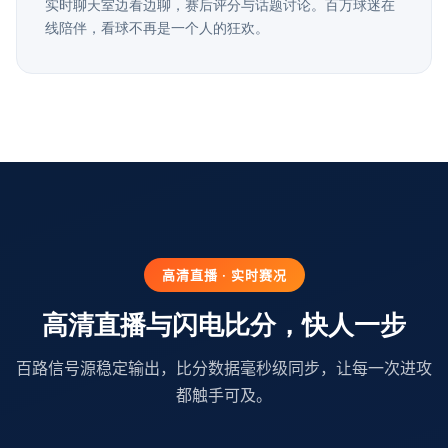
实时聊天室边看边聊，赛后评分与话题讨论。百万球迷在
线陪伴，看球不再是一个人的狂欢。
高清直播 · 实时赛况
高清直播与闪电比分，快人一步
百路信号源稳定输出，比分数据毫秒级同步，让每一次进攻
都触手可及。