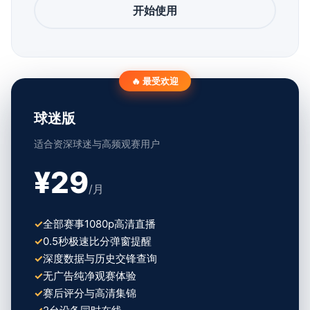
开始使用
🔥 最受欢迎
球迷版
适合资深球迷与高频观赛用户
¥29
/月
全部赛事1080p高清直播
0.5秒极速比分弹窗提醒
深度数据与历史交锋查询
无广告纯净观赛体验
赛后评分与高清集锦